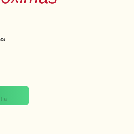
es
tia