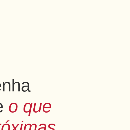
enha
re
o que
róximas