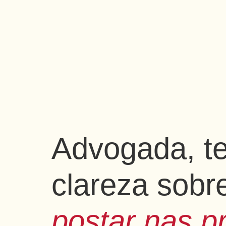
Advogada, t
clareza sob
postar nas p